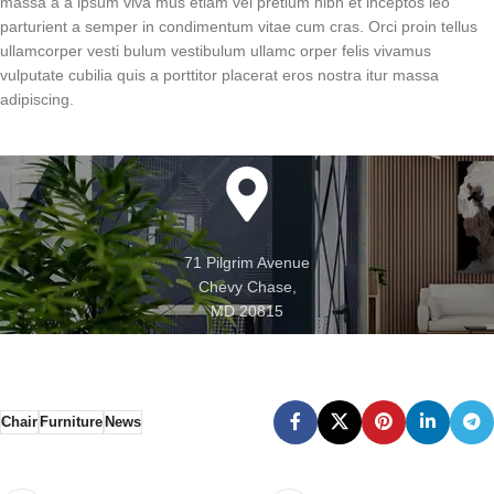
massa a a ipsum viva mus etiam vel pretium nibh et inceptos leo
parturient a semper in condimentum vitae cum cras. Orci proin tellus
ullamcorper vesti bulum vestibulum ullamc orper felis vivamus
vulputate cubilia quis a porttitor placerat eros nostra itur massa
adipiscing.
71 Pilgrim Avenue
Chevy Chase,
MD 20815
Chair
Furniture
News