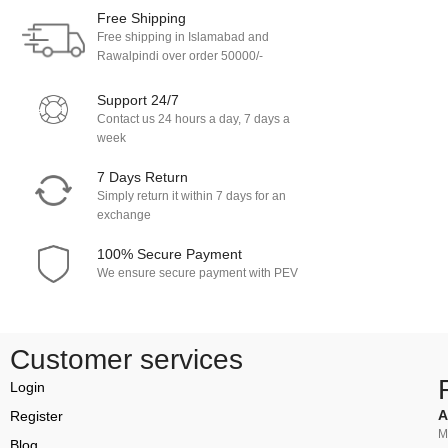
Free Shipping
Free shipping in Islamabad and
Rawalpindi over order 50000/-
Support 24/7
Contact us 24 hours a day, 7 days a
week
7 Days Return
Simply return it within 7 days for an
exchange
100% Secure Payment
We ensure secure payment with PEV
Customer services
Login
A
Register
M
Blog