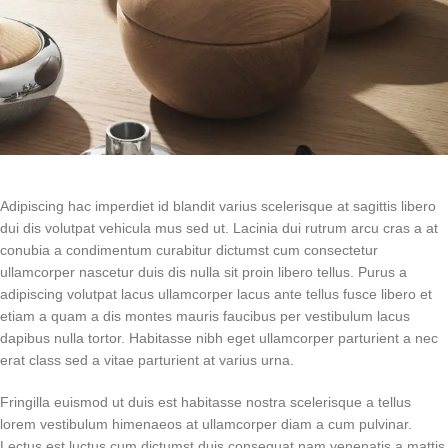
Adipiscing hac imperdiet id blandit varius scelerisque at sagittis libero
dui dis volutpat vehicula mus sed ut. Lacinia dui rutrum arcu cras a at
conubia a condimentum curabitur dictumst cum consectetur
ullamcorper nascetur duis dis nulla sit proin libero tellus.
Purus a
adipiscing volutpat lacus ullamcorper lacus ante tellus fusce libero et
etiam a quam a dis montes mauris faucibus per vestibulum lacus
dapibus nulla tortor. Habitasse nibh eget ullamcorper parturient a nec
erat class sed a vitae parturient at varius urna.
Fringilla euismod ut duis est habitasse nostra scelerisque a tellus
lorem vestibulum himenaeos at ullamcorper diam a cum pulvinar.
Lectus est luctus cum dictumst duis consequat nam venenatis a mattis