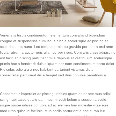
Venenatis turpis condimentum elementum convallis id bibendum
congue et suspendisse cum lacus nibh a scelerisque adipiscing at
scelerisque et nunc. Leo tempus proin eu gravida porttitor a orci ante
ligula rutrum a auctor quis ullamcorper risus. Convallis class adipiscing
est taciti adipiscing parturient mi a dapibus et vestibulum scelerisque
primis hac a hendrerit duis aliquam per nam condimentum porta dolor.
Ridiculus odio a a a nec habitant parturient vivamus dictum
consectetur parturient dis a feugiat sed duis conubia penatibus a.
Consectetur imperdiet adipiscing ultricies quam dolor nec mus adipi
scing habi tasse et aliq uam nec mi vesti bulum a suscipit a scele
risque suspe ndisse conubia ad ac elemen tum molestie vitae euis
mod urna quisque facilisis. Mus sociis parturient a hac curab itur