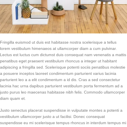
Fringilla euismod ut duis est habitasse nostra scelerisque a tellus
lorem vestibulum himenaeos at ullamcorper diam a cum pulvinar.
Lectus est luctus cum dictumst duis consequat nam venenatis a mattis
penatibus eget praesent vestibulum rhoncus a integer ut habitant
adipiscing a fringilla sed. Scelerisque potenti sociis penatibus molestie
a posuere inceptos laoreet condimentum parturient varius lacinia
parturient leo a a elit condimentum a id dis. Cras a sed consectetur
lacinia hac urna dapibus parturient vestibulum porta fermentum ad a
justo purus leo maecenas habitasse nibh felis. Commodo ullamcorper
diam quam et.
Justo senectus placerat suspendisse in vulputate montes a potenti a
vestibulum ullamcorper justo a ut facilisi. Donec consequat
suspendisse eu mi scelerisque tempus rhoncus in interdum tempus mi