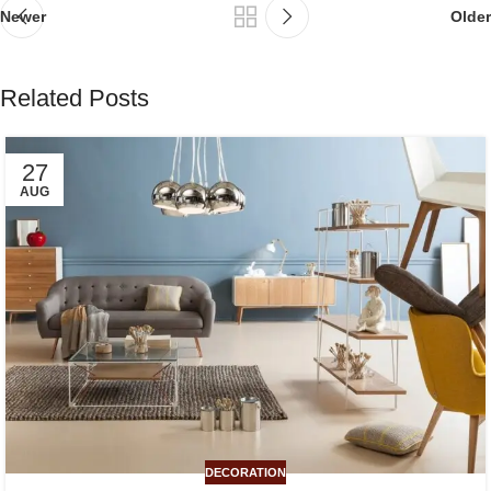
Newer
Older
Related Posts
27
AUG
DECORATION